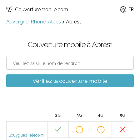
Couverturemobile.com
FR
Auvergne-Rhone-Alpes
>
Abrest
Couverture mobile à Abrest
Vérifiez la couverture mobile
2G
3G
4G
5G
Bouygues Telecom