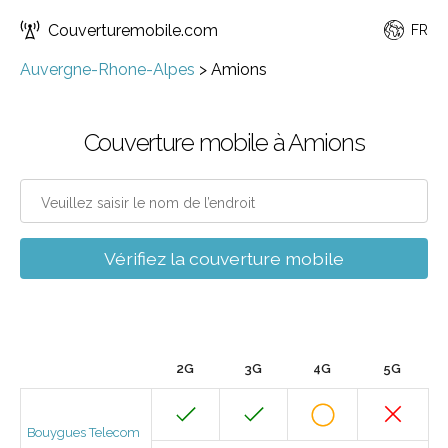
Couverturemobile.com
FR
Auvergne-Rhone-Alpes
>
Amions
Couverture mobile à Amions
Vérifiez la couverture mobile
2G
3G
4G
5G
Bouygues Telecom