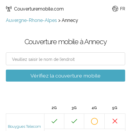
Couverturemobile.com
FR
Auvergne-Rhone-Alpes
>
Annecy
Couverture mobile à Annecy
Vérifiez la couverture mobile
2G
3G
4G
5G
Bouygues Telecom