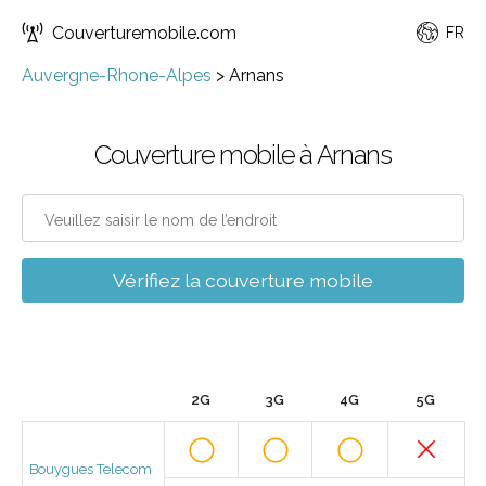
Couverturemobile.com
FR
Auvergne-Rhone-Alpes
>
Arnans
Couverture mobile à Arnans
Vérifiez la couverture mobile
2G
3G
4G
5G
Bouygues Telecom