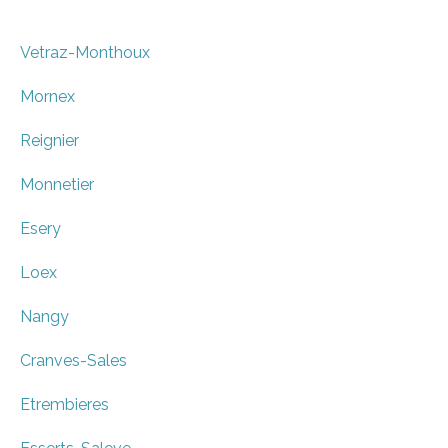
Vetraz-Monthoux
Mornex
Reignier
Monnetier
Esery
Loex
Nangy
Cranves-Sales
Etrembieres