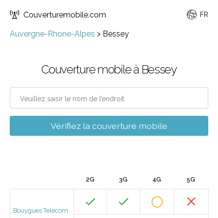
Couverturemobile.com
FR
Auvergne-Rhone-Alpes
>
Bessey
Couverture mobile à Bessey
Vérifiez la couverture mobile
2G
3G
4G
5G
Bouygues Telecom