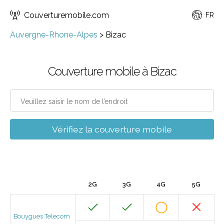
Couverturemobile.com
FR
Auvergne-Rhone-Alpes
>
Bizac
Couverture mobile à Bizac
Vérifiez la couverture mobile
2G
3G
4G
5G
Bouygues Telecom