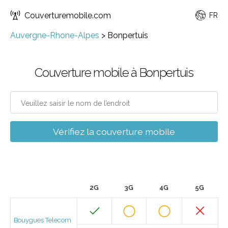
Couverturemobile.com
FR
Auvergne-Rhone-Alpes
>
Bonpertuis
Couverture mobile à Bonpertuis
Vérifiez la couverture mobile
2G
3G
4G
5G
Bouygues Telecom