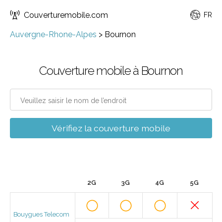
Couverturemobile.com
FR
Auvergne-Rhone-Alpes
>
Bournon
Couverture mobile à Bournon
Vérifiez la couverture mobile
2G
3G
4G
5G
Bouygues Telecom