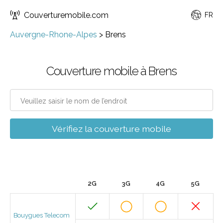
Couverturemobile.com
FR
Auvergne-Rhone-Alpes
>
Brens
Couverture mobile à Brens
Vérifiez la couverture mobile
2G
3G
4G
5G
Bouygues Telecom