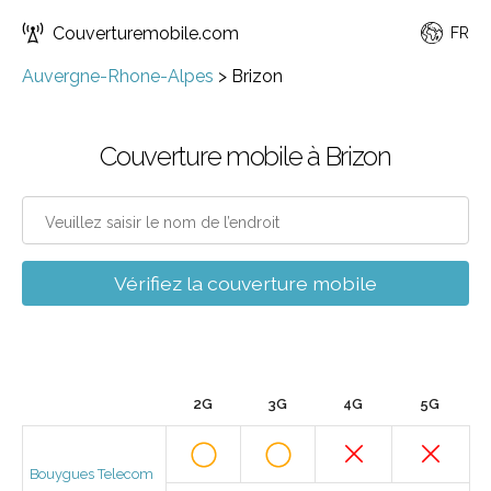
Couverturemobile.com
FR
Auvergne-Rhone-Alpes
>
Brizon
Couverture mobile à Brizon
Vérifiez la couverture mobile
2G
3G
4G
5G
Bouygues Telecom