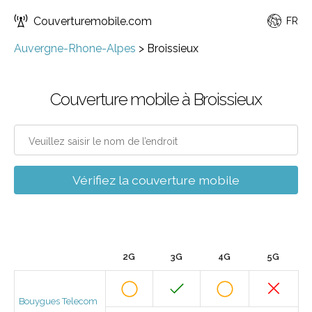
Couverturemobile.com
FR
Auvergne-Rhone-Alpes
>
Broissieux
Couverture mobile à Broissieux
Vérifiez la couverture mobile
2G
3G
4G
5G
Bouygues Telecom