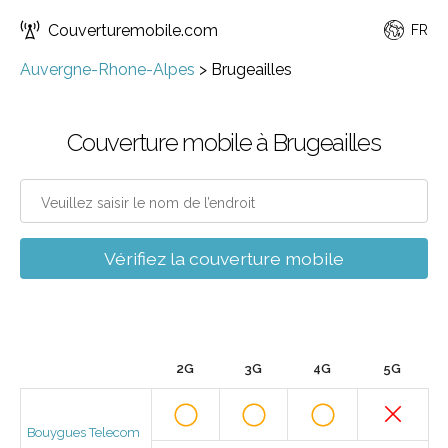
Couverturemobile.com
FR
Auvergne-Rhone-Alpes
>
Brugeailles
Couverture mobile à Brugeailles
Vérifiez la couverture mobile
2G
3G
4G
5G
Bouygues Telecom