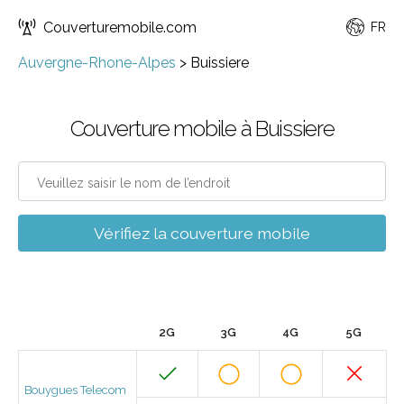
Couverturemobile.com
FR
Auvergne-Rhone-Alpes
>
Buissiere
Couverture mobile à Buissiere
Vérifiez la couverture mobile
2G
3G
4G
5G
Bouygues Telecom