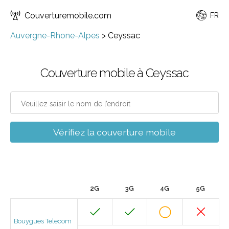
Couverturemobile.com
FR
Auvergne-Rhone-Alpes
>
Ceyssac
Couverture mobile à Ceyssac
Vérifiez la couverture mobile
2G
3G
4G
5G
Bouygues Telecom