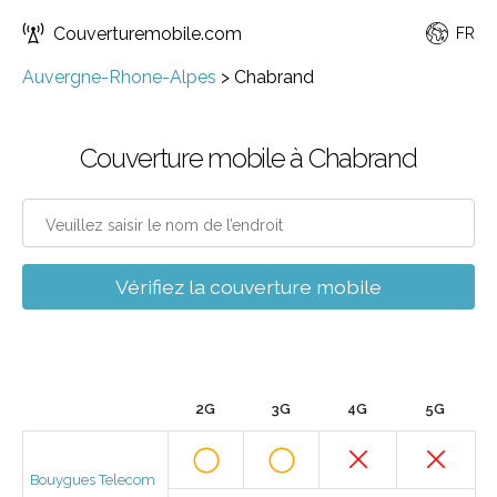
Couverturemobile.com
FR
Auvergne-Rhone-Alpes
>
Chabrand
Couverture mobile à Chabrand
Vérifiez la couverture mobile
2G
3G
4G
5G
Bouygues Telecom