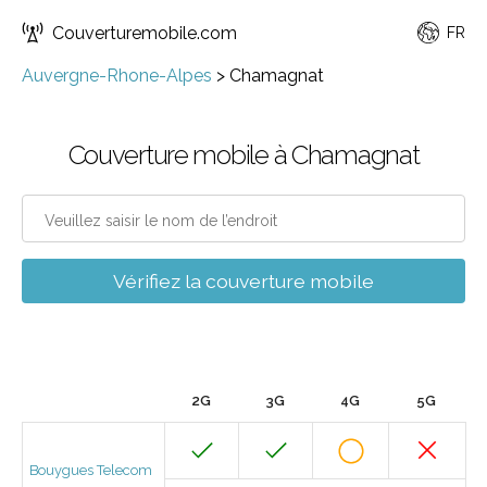
Couverturemobile.com
FR
Auvergne-Rhone-Alpes
>
Chamagnat
Couverture mobile à Chamagnat
Vérifiez la couverture mobile
2G
3G
4G
5G
Bouygues Telecom