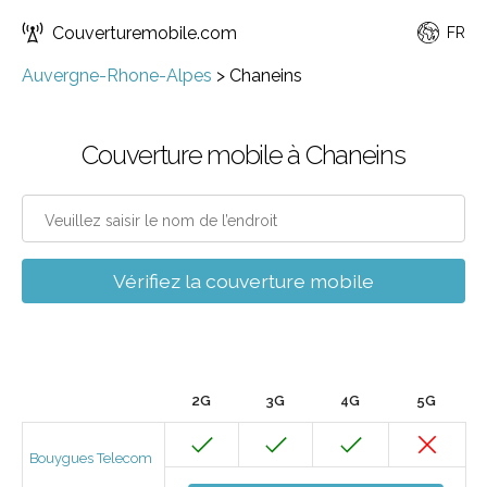
Couverturemobile.com
FR
Auvergne-Rhone-Alpes
>
Chaneins
Couverture mobile à Chaneins
Vérifiez la couverture mobile
2G
3G
4G
5G
Bouygues Telecom