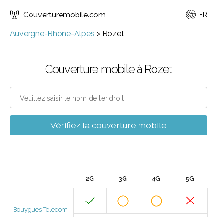
Couverturemobile.com
FR
Auvergne-Rhone-Alpes
>
Rozet
Couverture mobile à Rozet
Vérifiez la couverture mobile
2G
3G
4G
5G
Bouygues Telecom