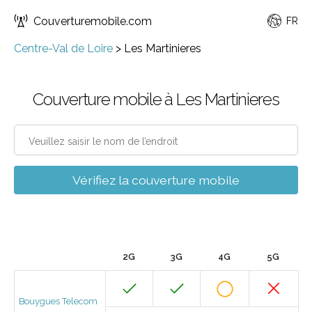
Couverturemobile.com
FR
Centre-Val de Loire
>
Les Martinieres
Couverture mobile à Les Martinieres
Vérifiez la couverture mobile
2G
3G
4G
5G
Bouygues Telecom