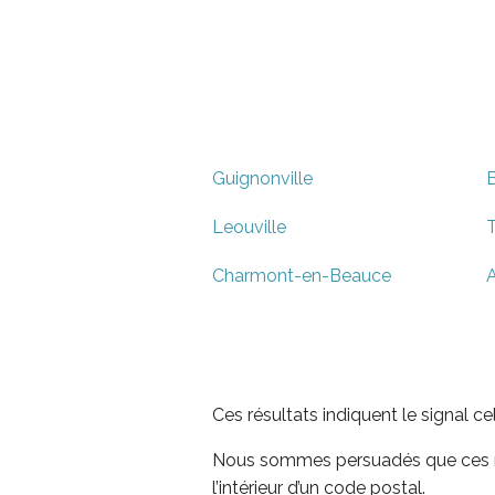
Guignonville
B
Leouville
T
Charmont-en-Beauce
A
Ces résultats indiquent le signal c
Nous sommes persuadés que ces rés
l’intérieur d’un code postal.