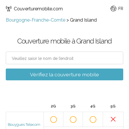
Couverturemobile.com
FR
Bourgogne-Franche-Comte
>
Grand Island
Couverture mobile à Grand Island
Vérifiez la couverture mobile
2G
3G
4G
5G
Bouygues Telecom