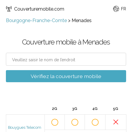
Couverturemobile.com
FR
Bourgogne-Franche-Comte
>
Menades
Couverture mobile à Menades
Vérifiez la couverture mobile
2G
3G
4G
5G
Bouygues Telecom